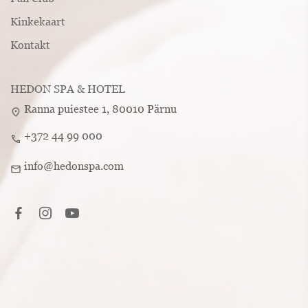
Kinkekaart
Kontakt
HEDON SPA & HOTEL
Ranna puiestee 1, 80010 Pärnu
location_on
+372 44 99 000
call
info@hedonspa.com
mail