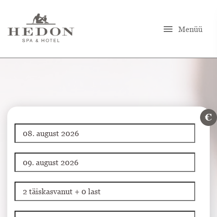
menu
Menüü
€