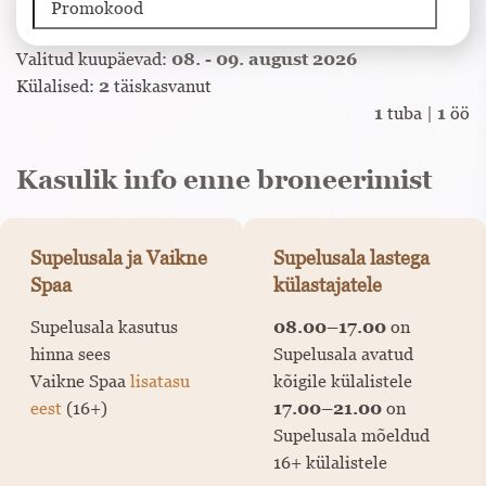
Valitud kuupäevad:
08. - 09. august 2026
Külalised:
2
täiskasvanut
1
tuba |
1
öö
Kasulik info enne broneerimist
Supelusala ja Vaikne
Supelusala lastega
Spaa
külastajatele
Supelusala kasutus
08.00–17.00
on
hinna sees
Supelusala avatud
Vaikne Spaa
lisatasu
kõigile külalistele
eest
(16+)
17.00–21.00
on
Supelusala mõeldud
16+ külalistele